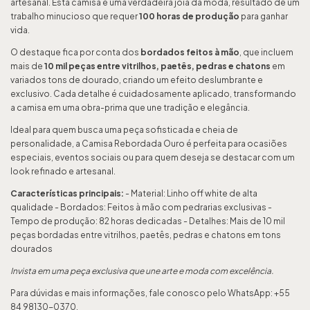
artesanal. Esta camisa é uma verdadeira joia da moda, resultado de um
trabalho minucioso que requer
100 horas de produção
para ganhar
vida.
O destaque fica por conta dos
bordados feitos à mão
, que incluem
mais de
10 mil peças entre vitrilhos, paetês, pedras e chatons
em
variados tons de dourado, criando um efeito deslumbrante e
exclusivo. Cada detalhe é cuidadosamente aplicado, transformando
a camisa em uma obra-prima que une tradição e elegância.
Ideal para quem busca uma peça sofisticada e cheia de
personalidade, a Camisa Rebordada Ouro é perfeita para ocasiões
especiais, eventos sociais ou para quem deseja se destacar com um
look refinado e artesanal.
Características principais:
- Material: Linho off white de alta
qualidade - Bordados: Feitos à mão com pedrarias exclusivas -
Tempo de produção: 82 horas dedicadas - Detalhes: Mais de 10 mil
peças bordadas entre vitrilhos, paetês, pedras e chatons em tons
dourados
Invista em uma peça exclusiva que une arte e moda com excelência.
Para dúvidas e mais informações, fale conosco pelo WhatsApp: +55
84 98130-0370.