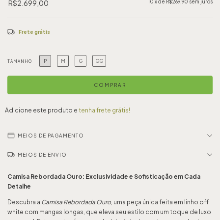
R$2.699,00
10
x de
R$269,90
sem juros
Frete grátis
P
M
G
GG
TAMANHO
Adicione este produto e
tenha frete grátis!
MEIOS DE PAGAMENTO
MEIOS DE ENVIO
Camisa Rebordada Ouro: Exclusividade e Sofisticação em Cada
Detalhe
Descubra a
Camisa Rebordada Ouro
, uma peça única feita em linho off
white com mangas longas, que eleva seu estilo com um toque de luxo