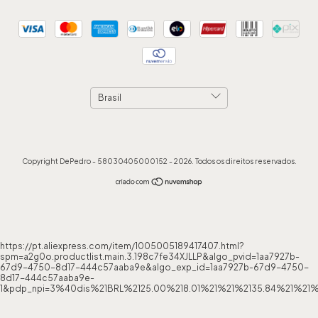
Copyright DePedro - 58030405000152 - 2026. Todos os direitos reservados.
https://pt.aliexpress.com/item/1005005189417407.html?
spm=a2g0o.productlist.main.3.198c7fe34XJLLP&algo_pvid=1aa7927b-
67d9-4750-8d17-444c57aaba9e&algo_exp_id=1aa7927b-67d9-4750-
8d17-444c57aaba9e-
1&pdp_npi=3%40dis%21BRL%2125.00%218.01%21%21%2135.84%21%21%