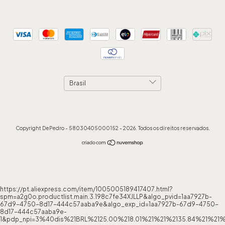
Copyright DePedro - 58030405000152 - 2026. Todos os direitos reservados.
https://pt.aliexpress.com/item/1005005189417407.html?
spm=a2g0o.productlist.main.3.198c7fe34XJLLP&algo_pvid=1aa7927b-
67d9-4750-8d17-444c57aaba9e&algo_exp_id=1aa7927b-67d9-4750-
8d17-444c57aaba9e-
1&pdp_npi=3%40dis%21BRL%2125.00%218.01%21%21%2135.84%21%21%