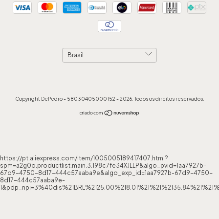
Copyright DePedro - 58030405000152 - 2026. Todos os direitos reservados.
https://pt.aliexpress.com/item/1005005189417407.html?
spm=a2g0o.productlist.main.3.198c7fe34XJLLP&algo_pvid=1aa7927b-
67d9-4750-8d17-444c57aaba9e&algo_exp_id=1aa7927b-67d9-4750-
8d17-444c57aaba9e-
1&pdp_npi=3%40dis%21BRL%2125.00%218.01%21%21%2135.84%21%21%