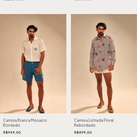
Camisa Listrada Floral
Camisa Branca Mosaico
Rebordado
Bordado
R$899,00
R$949,00