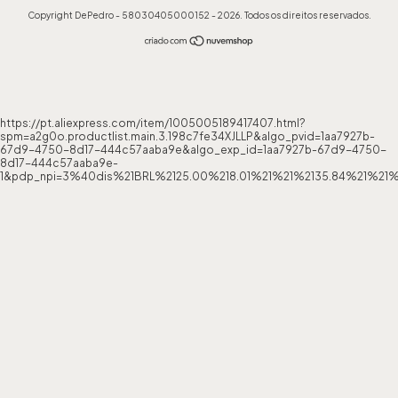
Copyright DePedro - 58030405000152 - 2026. Todos os direitos reservados.
https://pt.aliexpress.com/item/1005005189417407.html?
spm=a2g0o.productlist.main.3.198c7fe34XJLLP&algo_pvid=1aa7927b-
67d9-4750-8d17-444c57aaba9e&algo_exp_id=1aa7927b-67d9-4750-
8d17-444c57aaba9e-
1&pdp_npi=3%40dis%21BRL%2125.00%218.01%21%21%2135.84%21%21%