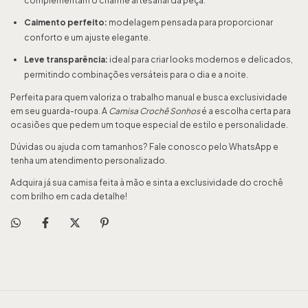
complementam o charme artesanal da peça.
Caimento perfeito:
modelagem pensada para proporcionar
conforto e um ajuste elegante.
Leve transparência:
ideal para criar looks modernos e delicados,
permitindo combinações versáteis para o dia e a noite.
Perfeita para quem valoriza o trabalho manual e busca exclusividade
em seu guarda-roupa. A
Camisa Crochê Sonhos
é a escolha certa para
ocasiões que pedem um toque especial de estilo e personalidade.
Dúvidas ou ajuda com tamanhos? Fale conosco pelo WhatsApp e
tenha um atendimento personalizado.
Adquira já sua camisa feita à mão e sinta a exclusividade do crochê
com brilho em cada detalhe!