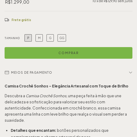
R$1.299,00
10
x de
R$129,90
sem juros
Frete grátis
P
M
G
GG
TAMANHO
MEIOS DE PAGAMENTO
Camisa Crochê Sonhos – Elegância Artesanal com Toque de Brilho
Descubra a
Camisa Crochê Sonhos
, uma peça feita à mão que une
delicadeza e sofisticação para valorizar seu estilo com
autenticidade. Confeccionada em crochê branco, essa camisa
apresenta uma linha com leve brilho que realça o visual sem perder a
suavidade.
Detalhes que encantam:
botões personalizados que