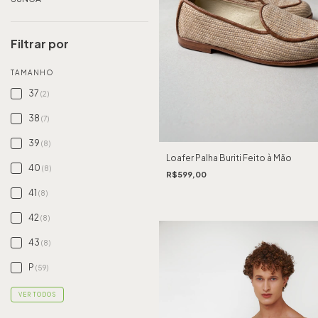
Filtrar por
TAMANHO
37
(2)
38
(7)
39
(8)
Loafer Palha Buriti Feito à Mão
40
(8)
R$599,00
41
(8)
42
(8)
43
(8)
P
(59)
VER TODOS