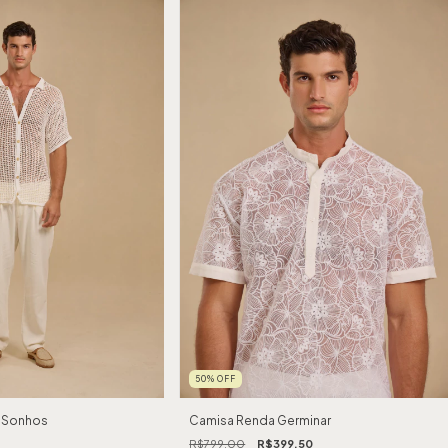
50
%
OFF
 Sonhos
Camisa Renda Germinar
R$799,00
R$399,50