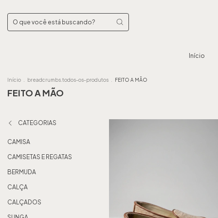
Início
Início
.
breadcrumbs.todos-os-produtos
.
FEITO A MÃO
FEITO A MÃO
CATEGORIAS
CAMISA
CAMISETAS E REGATAS
BERMUDA
CALÇA
CALÇADOS
SUNGA