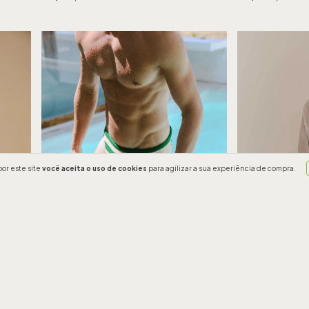
or este site
você aceita o uso de cookies
para agilizar a sua experiência de compra.