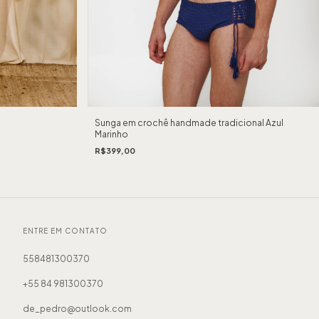
Sunga em crochê handmade tradicional Azul
Marinho
R$399,00
ENTRE EM CONTATO
558481300370
+55 84 981300370
de_pedro@outlook.com