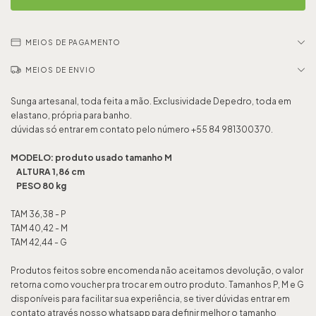
MEIOS DE PAGAMENTO
MEIOS DE ENVIO
Sunga artesanal, toda feita a mão. Exclusividade Depedro, toda em
elastano, própria para banho.
dúvidas só entrar em contato pelo número +55 84 981300370.
MODELO: produto usado tamanho M
ALTURA 1,86 cm
PESO 80 kg
TAM 36,38 - P
TAM 40,42 - M
TAM 42,44 - G
Produtos feitos sobre encomenda não aceitamos devolução, o valor
retorna como voucher pra trocar em outro produto. Tamanhos P, M e G
disponíveis para facilitar sua experiência, se tiver dúvidas entrar em
contato através nosso whatsapp para definir melhor o tamanho