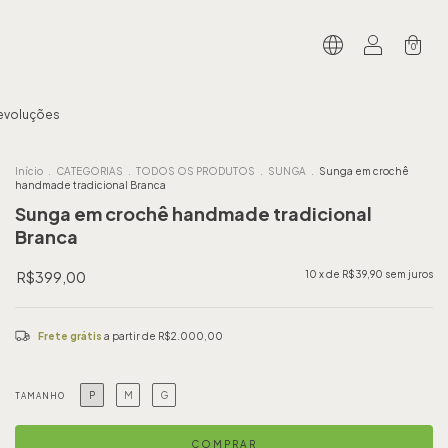
0
Devoluções
Início
.
CATEGORIAS
.
TODOS OS PRODUTOS
.
SUNGA
.
Sunga em crochê
handmade tradicional Branca
Sunga em crochê handmade tradicional
Branca
R$399,00
10
x de
R$39,90
sem juros
Frete grátis
a partir de
R$2.000,00
P
M
G
TAMANHO