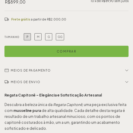
R$899,00
10
x de
R$89,90
sem juros
Frete grátis
a partir de
R$2.000,00
P
M
G
GG
TAMANHO
MEIOS DE PAGAMENTO
MEIOS DE ENVIO
Regata Capitonê – Elegância e Sofisticação Artesanal
Descubra a beleza única da
Regata Capitonê
, uma peça exclusiva feita
com
musseline pura
de alta qualidade. Cada detalhe desta regata é
resultado de um trabalho artesanal minucioso, com os pontos de
capitonê costurados à mão, um a um, garantindo um acabamento
sofisticado e delicado.