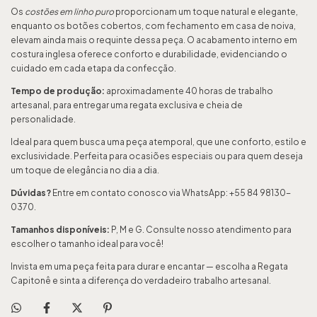
Os
costões em linho puro
proporcionam um toque natural e elegante,
enquanto os botões cobertos, com fechamento em casa de noiva,
elevam ainda mais o requinte dessa peça. O acabamento interno em
costura inglesa oferece conforto e durabilidade, evidenciando o
cuidado em cada etapa da confecção.
Tempo de produção:
aproximadamente 40 horas de trabalho
artesanal, para entregar uma regata exclusiva e cheia de
personalidade.
Ideal para quem busca uma peça atemporal, que une conforto, estilo e
exclusividade. Perfeita para ocasiões especiais ou para quem deseja
um toque de elegância no dia a dia.
Dúvidas?
Entre em contato conosco via WhatsApp: +55 84 98130-
0370.
Tamanhos disponíveis:
P, M e G. Consulte nosso atendimento para
escolher o tamanho ideal para você!
Invista em uma peça feita para durar e encantar — escolha a Regata
Capitonê e sinta a diferença do verdadeiro trabalho artesanal.