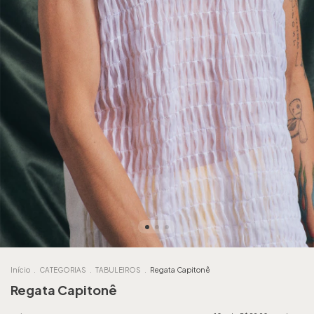
Início
.
CATEGORIAS
.
TABULEIROS
.
Regata Capitonê
Regata Capitonê