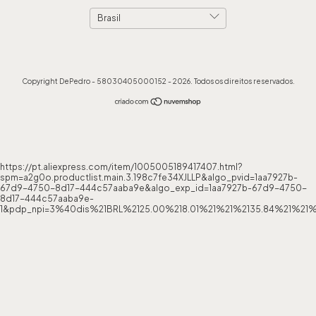
Copyright DePedro - 58030405000152 - 2026. Todos os direitos reservados.
https://pt.aliexpress.com/item/1005005189417407.html?
spm=a2g0o.productlist.main.3.198c7fe34XJLLP&algo_pvid=1aa7927b-
67d9-4750-8d17-444c57aaba9e&algo_exp_id=1aa7927b-67d9-4750-
8d17-444c57aaba9e-
1&pdp_npi=3%40dis%21BRL%2125.00%218.01%21%21%2135.84%21%21%