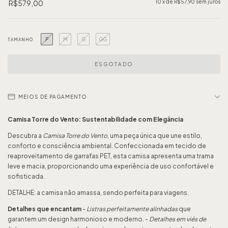
R$579,00
10
x de
R$57,90
sem juros
P
M
G
GG
TAMANHO
MEIOS DE PAGAMENTO
Camisa Torre do Vento: Sustentabilidade com Elegância
Descubra a
Camisa Torre do Vento
, uma peça única que une estilo,
conforto e consciência ambiental. Confeccionada em tecido de
reaproveitamento de garrafas PET, esta camisa apresenta uma trama
leve e macia, proporcionando uma experiência de uso confortável e
sofisticada.
DETALHE: a camisa não amassa, sendo perfeita para viagens.
Detalhes que encantam
-
Listras perfeitamente alinhadas
que
garantem um design harmonioso e moderno. -
Detalhes em viés de