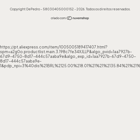
Copyright DePedro - 58030405000152 - 2026. Todos os direitos reservados.
https://pt.aliexpress.com/item/1005005189417407.html?
spm=a2g0o.productlist.main.3.198c7fe34XJLLP&algo_pvid=1aa7927b-
67d9-4750-8d17-444c57aaba9e&algo_exp_id=1aa7927b-67d9-4750-
8d17-444c57aaba9e-
1&pdp_npi=3%40dis%21BRL%2125.00%218.01%21%21%2135.84%21%21%