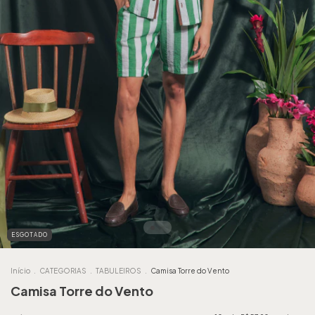
ESGOTADO
Início
.
CATEGORIAS
.
TABULEIROS
.
Camisa Torre do Vento
Camisa Torre do Vento