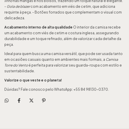
linho
nas mangas e nos bolsos, trazendo um toque natural e elegante.
-
Gola de blazer
com acabamento em viés de cetim, que adiciona
requinte à peça. - Botões forrados que complementam o visual com
delicadeza.
Acabamento interno de alta qualidade
O interior da camisa recebe
um acabamento com viés de cetim e costura inglesa, assegurando
durabilidade e um toque refinado, além de valorizar cada detalhe da
peça.
Ideal para quem busca uma camisa versátil, que pode ser usada tanto
em ocasiões casuais quanto em ambientes mais formais, a
Camisa
Torre do Vento
é perfeita para valorizar seu guarda-roupa com estilo e
sustentabilidade.
Valorize o que veste e o planeta!
Dúvidas? Fale conosco pelo WhatsApp: +55 84 98130-0370.