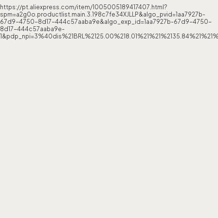
https://pt.aliexpress.com/item/1005005189417407.html?
spm=a2g0o.productlist.main.3.198c7fe34XJLLP&algo_pvid=1aa7927b-
67d9-4750-8d17-444c57aaba9e&algo_exp_id=1aa7927b-67d9-4750-
8d17-444c57aaba9e-
1&pdp_npi=3%40dis%21BRL%2125.00%218.01%21%21%2135.84%21%21%