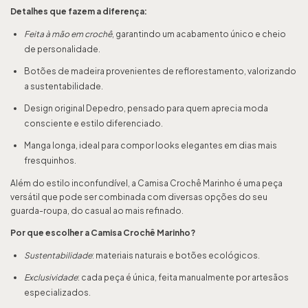
Detalhes que fazem a diferença:
Feita à mão em crochê
, garantindo um acabamento único e cheio
de personalidade.
Botões de madeira provenientes de reflorestamento, valorizando
a sustentabilidade.
Design original Depedro, pensado para quem aprecia moda
consciente e estilo diferenciado.
Manga longa, ideal para compor looks elegantes em dias mais
fresquinhos.
Além do estilo inconfundível, a Camisa Crochê Marinho é uma peça
versátil que pode ser combinada com diversas opções do seu
guarda-roupa, do casual ao mais refinado.
Por que escolher a Camisa Crochê Marinho?
Sustentabilidade
: materiais naturais e botões ecológicos.
Exclusividade
: cada peça é única, feita manualmente por artesãos
especializados.