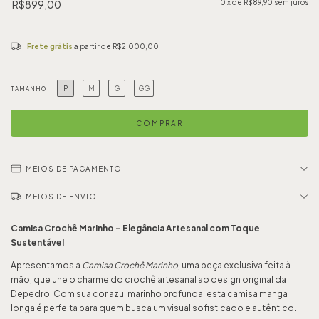
R$899,00
10
x de
R$89,90
sem juros
Frete grátis
a partir de
R$2.000,00
P
M
G
GG
TAMANHO
MEIOS DE PAGAMENTO
MEIOS DE ENVIO
Camisa Crochê Marinho – Elegância Artesanal com Toque
Sustentável
Apresentamos a
Camisa Crochê Marinho
, uma peça exclusiva feita à
mão, que une o charme do crochê artesanal ao design original da
Depedro. Com sua cor azul marinho profunda, esta camisa manga
longa é perfeita para quem busca um visual sofisticado e autêntico.