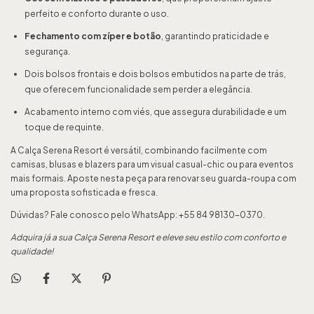
perfeito e conforto durante o uso.
Fechamento com zíper e botão
, garantindo praticidade e
segurança.
Dois bolsos frontais e dois bolsos embutidos na parte de trás,
que oferecem funcionalidade sem perder a elegância.
Acabamento interno com viés, que assegura durabilidade e um
toque de requinte.
A Calça Serena Resort é versátil, combinando facilmente com
camisas, blusas e blazers para um visual casual-chic ou para eventos
mais formais. Aposte nesta peça para renovar seu guarda-roupa com
uma proposta sofisticada e fresca.
Dúvidas? Fale conosco pelo WhatsApp: +55 84 98130-0370.
Adquira já a sua Calça Serena Resort e eleve seu estilo com conforto e
qualidade!