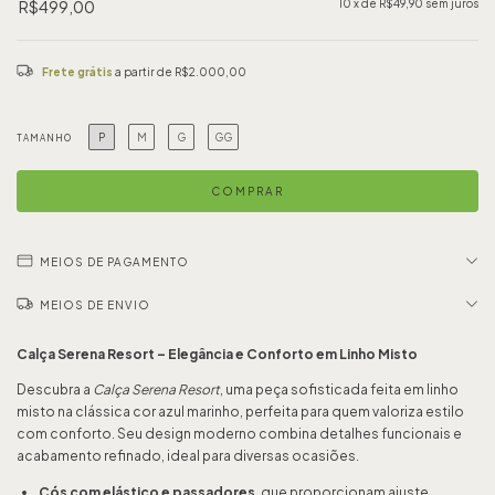
R$499,00
10
x de
R$49,90
sem juros
Frete grátis
a partir de
R$2.000,00
P
M
G
GG
TAMANHO
MEIOS DE PAGAMENTO
MEIOS DE ENVIO
Calça Serena Resort – Elegância e Conforto em Linho Misto
Descubra a
Calça Serena Resort
, uma peça sofisticada feita em linho
misto na clássica cor azul marinho, perfeita para quem valoriza estilo
com conforto. Seu design moderno combina detalhes funcionais e
acabamento refinado, ideal para diversas ocasiões.
Cós com elástico e passadores
, que proporcionam ajuste