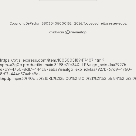
Copyright DePedro - 58030405000152 - 2026. Todos os direitos reservados.
https://pt.aliexpress.com/item/1005005189417407.html?
spm=a2g0o.productlist.main.3.198c7fe34XJLLP&algo_pvid=1aa7927b-
67d9-4750-8d17-444c57aaba9e&algo_exp_id=1aa7927b-67d9-4750-
8d17-444c57aaba9e-
1&pdp_npi=3%40dis%21BRL%2125.00%218.01%21%21%2135.84%21%21%