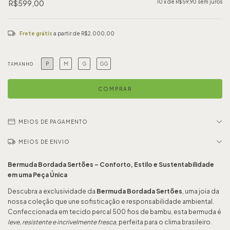
R$599,00
10
x de
R$59,90
sem juros
Frete grátis
a partir de
R$2.000,00
P
M
G
GG
TAMANHO
MEIOS DE PAGAMENTO
MEIOS DE ENVIO
Bermuda Bordada Sertões – Conforto, Estilo e Sustentabilidade
em uma Peça Única
Descubra a exclusividade da
Bermuda Bordada Sertões
, uma joia da
nossa coleção que une sofisticação e responsabilidade ambiental.
Confeccionada em tecido percal 500 fios de bambu, esta bermuda é
leve, resistente e incrivelmente fresca
, perfeita para o clima brasileiro.