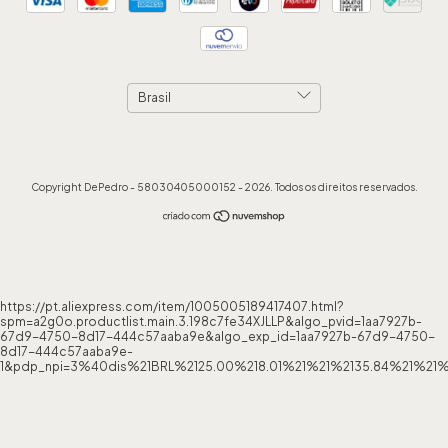
Copyright DePedro - 58030405000152 - 2026. Todos os direitos reservados.
https://pt.aliexpress.com/item/1005005189417407.html?
spm=a2g0o.productlist.main.3.198c7fe34XJLLP&algo_pvid=1aa7927b-
67d9-4750-8d17-444c57aaba9e&algo_exp_id=1aa7927b-67d9-4750-
8d17-444c57aaba9e-
1&pdp_npi=3%40dis%21BRL%2125.00%218.01%21%21%2135.84%21%21%