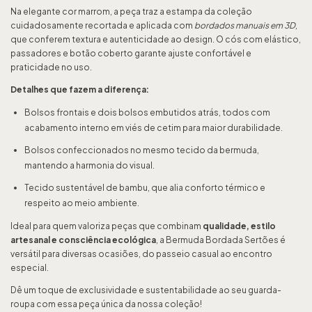
Na elegante cor marrom, a peça traz a estampa da coleção
cuidadosamente recortada e aplicada com
bordados manuais em 3D
,
que conferem textura e autenticidade ao design. O cós com elástico,
passadores e botão coberto garante ajuste confortável e
praticidade no uso.
Detalhes que fazem a diferença:
Bolsos frontais e dois bolsos embutidos atrás, todos com
acabamento interno em viés de cetim para maior durabilidade.
Bolsos confeccionados no mesmo tecido da bermuda,
mantendo a harmonia do visual.
Tecido sustentável de bambu, que alia conforto térmico e
respeito ao meio ambiente.
Ideal para quem valoriza peças que combinam
qualidade, estilo
artesanal e consciência ecológica
, a Bermuda Bordada Sertões é
versátil para diversas ocasiões, do passeio casual ao encontro
especial.
Dê um toque de exclusividade e sustentabilidade ao seu guarda-
roupa com essa peça única da nossa coleção!