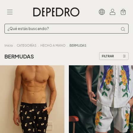
0
Inicio
.
CATEGORÍAS
.
HECHO A MANO
.
BERMUDAS
BERMUDAS
FILTRAR