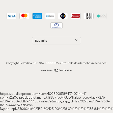
Copyright DePedro - 58030405000152 - 2026. Todos los derechos reservados.
https://pt.aliexpress.com/item/1005005189417407.html?
spm=a2g0o.productlist.main.3.198c7fe34XJLLP&algo_pvid=1aa7927b-
67d9-4750-8d17-444c57aaba9e&algo_exp_id=1aa7927b-67d9-4750-
8d17-444c57aaba9e-
1&pdp_npi=3%40dis%21BRL%2125.00%218.01%21%21%2135.84%21%21%