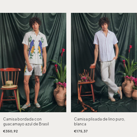
Camisa bordada con
Camisa plisada de lino puro,
guacamayo azul de Brasil
blanca
€350,92
€175,37