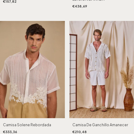
€157,82
€438,69
Camisa Solene Rebordada
Camisa De Ganchillo Amanecer
€333,36
€210,48