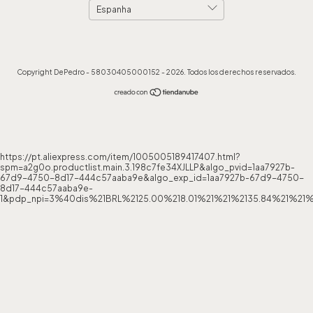
Copyright DePedro - 58030405000152 - 2026. Todos los derechos reservados.
https://pt.aliexpress.com/item/1005005189417407.html?
spm=a2g0o.productlist.main.3.198c7fe34XJLLP&algo_pvid=1aa7927b-
67d9-4750-8d17-444c57aaba9e&algo_exp_id=1aa7927b-67d9-4750-
8d17-444c57aaba9e-
1&pdp_npi=3%40dis%21BRL%2125.00%218.01%21%21%2135.84%21%21%