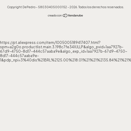
Copyright DePedro - 58030405000152 - 2026. Todos los derechos reservados.
https://pt.aliexpress.com/item/1005005189417407.html?
spm=a2g0o.productlist.main.3.198c7fe34XJLLP&algo_pvid=1aa7927b-
67d9-4750-8d17-444c57aaba9e&algo_exp_id=1aa7927b-67d9-4750-
8d17-444c57aaba9e-
1&pdp_npi=3%40dis%21BRL%2125.00%218.01%21%21%2135.84%21%21%