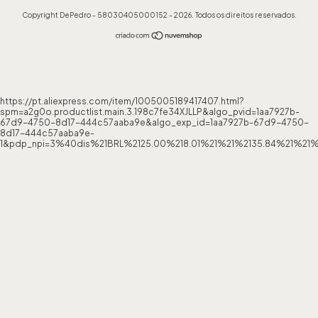
Copyright DePedro - 58030405000152 - 2026. Todos os direitos reservados.
https://pt.aliexpress.com/item/1005005189417407.html?
spm=a2g0o.productlist.main.3.198c7fe34XJLLP&algo_pvid=1aa7927b-
67d9-4750-8d17-444c57aaba9e&algo_exp_id=1aa7927b-67d9-4750-
8d17-444c57aaba9e-
1&pdp_npi=3%40dis%21BRL%2125.00%218.01%21%21%2135.84%21%21%