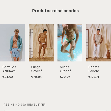
Produtos relacionados
Bermuda
Sunga
Regata
Sunga
Azul Rami
Crochê
Crochê
Crochê
Listrada Terra
Alvorada
Listrada
€94,02
€70,04
€122,71
€70,04
Alvorada
ASSINE NOSSA NEWSLETTER