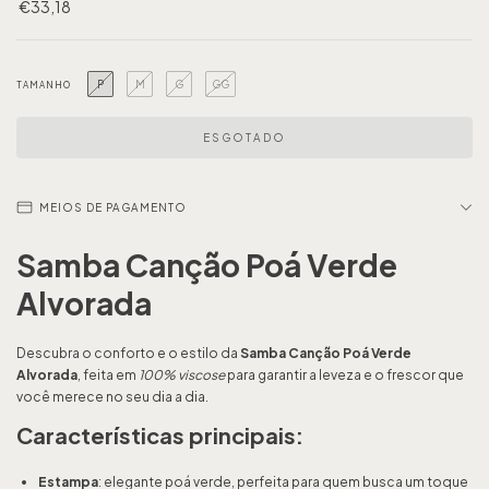
€33,18
P
M
G
GG
TAMANHO
MEIOS DE PAGAMENTO
Samba Canção Poá Verde
Alvorada
Descubra o conforto e o estilo da
Samba Canção Poá Verde
Alvorada
, feita em
100% viscose
para garantir a leveza e o frescor que
você merece no seu dia a dia.
Características principais:
Estampa
: elegante poá verde, perfeita para quem busca um toque