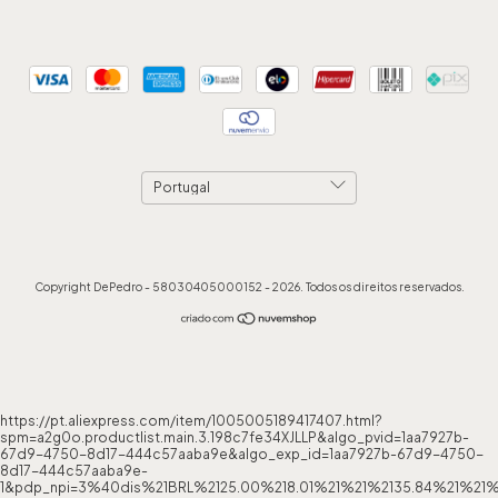
Copyright DePedro - 58030405000152 - 2026. Todos os direitos reservados.
https://pt.aliexpress.com/item/1005005189417407.html?
spm=a2g0o.productlist.main.3.198c7fe34XJLLP&algo_pvid=1aa7927b-
67d9-4750-8d17-444c57aaba9e&algo_exp_id=1aa7927b-67d9-4750-
8d17-444c57aaba9e-
1&pdp_npi=3%40dis%21BRL%2125.00%218.01%21%21%2135.84%21%21%