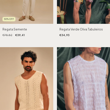
50
%
OFF
Regata Verde Oliva Tabuleiros
Regata Semente
€34,93
€78,82
€39,41